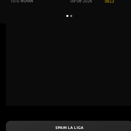
TOTO WUHAN
09-08-2026
9813
SPAIN LA LIGA