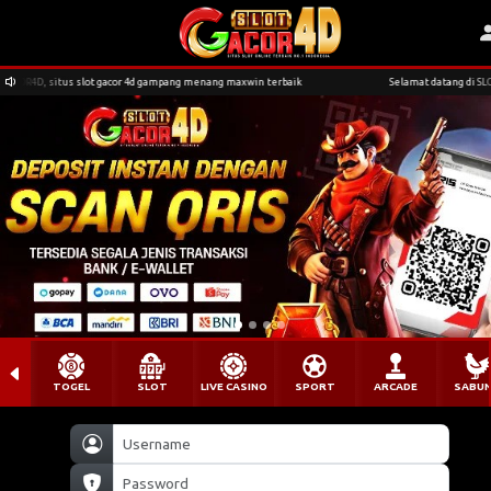
OR4D, situs slot gacor 4d gampang menang maxwin terbaik
Selamat datang di SLOTG
TOGEL
SLOT
LIVE CASINO
SPORT
ARCADE
SABU