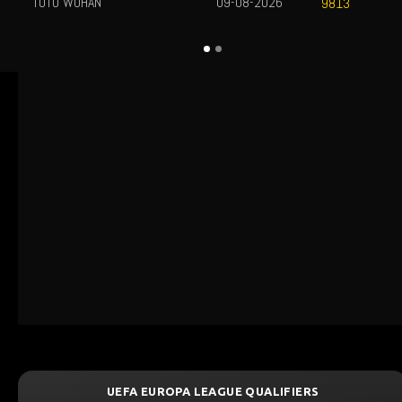
TOTO WUHAN
09-08-2026
9813
UEFA EUROPA LEAGUE QUALIFIERS
U